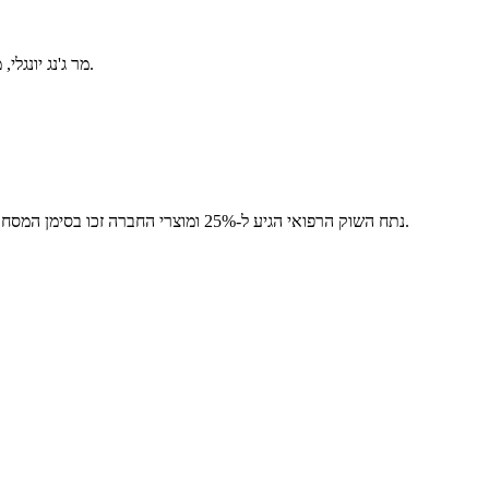
מר ג'נג יונגלי, מנכ"ל החברה, שעובד בתעשיית חומרי הטיטניום למעלה מ-15 שנה, הקים את המיזם עם שטח מפעל התחלתי של כמעט 10,000 מטרים רבועים.
נתח השוק הרפואי הגיע ל-25% ומוצרי החברה זכו בסימן המסחרי המפורסם של מחוז שאאנשי. 280 עובדים, 7 סדנאות ייצור סטנדרטיות, 6 מחלקות שעובדות יחד כדי להבטיח את איכות המוצר וזמני האספקה.