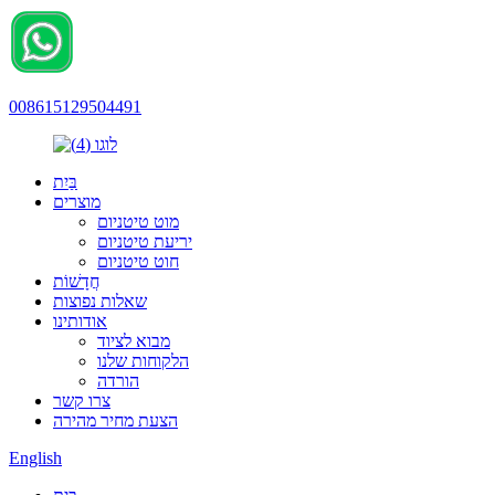
008615129504491
בַּיִת
מוצרים
מוט טיטניום
יריעת טיטניום
חוט טיטניום
חֲדָשׁוֹת
שאלות נפוצות
אודותינו
מבוא לציוד
הלקוחות שלנו
הורדה
צרו קשר
הצעת מחיר מהירה
English