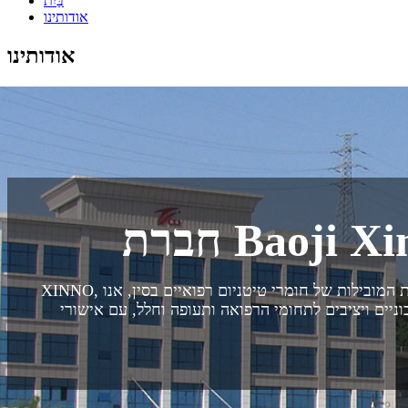
בַּיִת
אודותינו
אודותינו
Baoji Xi.
XINNO, שנוסדה בשנת 2004, היא חברה המתמחה בסגסוגות חומרים מתקדמות המשלבת מחקר ופיתוח, ייצור ושירות. כאחת היצרניות המובילות של חומרי טיטניום רפואיים בסין, אנו
ה ותעופה וחלל, עם אישורי ISO 9001:2015, ISO 13485:2016 ו-AS9100D ו-14