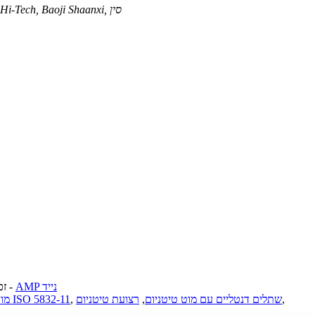
No.6, South Section, Fenghuang 6th Road, Zone Development Hi-Tech, Baoji Shaanxi, סין
AMP נייד
-
© זכו
,
שתלים דנטליים עם מוט טיטניום
,
רצועת טיטניום
,
יריעת טיטניום ISO 5832-11
מוט 