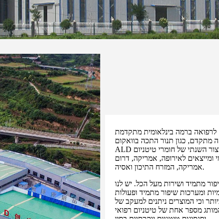
יום לרפואה ברמה בינלאומית מתקדמת
ים של ציוד ייצור ובדיקה מתקדם, כגון תנור התכה בוואקום
ALD גרמני וגלאי פגמים אולטרסאונד אוטומטי עם ראש סיבובי, כושר הייצור השנתי של חומרי טיטניום
35 מהשוק הרפואי המקומי ומייצאים לאירופה, אמריקה, דרום
אמריקה, המזרח התיכון ואסיה.
פור מתמיד ושירות מעל הכל. יש לנו
מיות ומערכות שיפור מתמיד ופעולות
ותר וכי המוצרים ניתנים למעקב של
 המותג מספר אחת של טיטניום רפואי
וסגסוגות טיטניום יוקרתיות בסין.