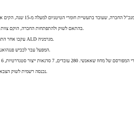
בהתאם לשוק ולהתפתחות החברה, הוקם צוות טכני מקצועי למחקר ופיתוח לפיתוח חומרים חדשים יחד עם לקוחות.
עקבו אחר התפתחות השוק והציגו את תנור ההיתוך בוואקום ואת טחנת הגלגול של ALD מגרמניה.
המפעל עבר לכביש פנגהואנג השישי, שם אנו עובדים כעת, עם שטח של 25,000 מטרים רבועים.
נכנסה רשמית לשוק הצבאי והחלל, פתחה שוק חדש לגמרי ושואפת לספק שירותים טובים יותר.