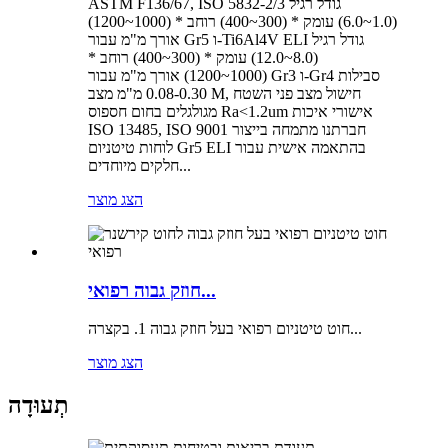
ASTM F136/67, ISO 5832-2/3 גודל רגיל
(1.0~6.0) עומק * (300~400) רוחב * (1000~1200)
אורך מ"מ עבור Gr5 ו-Ti6Al4V ELI גודל רגיל
(8.0~12.0) עומק * (300~400) רוחב *
(1000~1200) אורך מ"מ עבור Gr3 ו-Gr4 סבילות
0.08-0.30 מ"מ מצב M, חישול מצב פני השטח
מגולגלים בחום חספוס Ra<1.2um אישורי איכות
ISO 13485, ISO 9001 חברתנו מתמחה בייצור
לוחות טיטניום Gr5 ELI בהתאמה אישית עבור
חלקים מיוחדים...
הצג מוצר
חוזק גבוה רפואי...
חוט טיטניום רפואי בעל חוזק גבוה 1. בקצרה...
הצג מוצר
תְעוּדָה