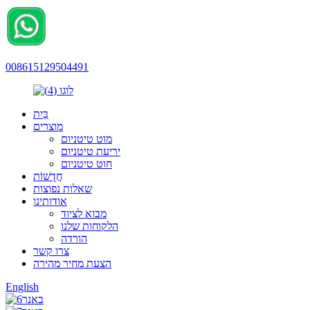
008615129504491
בַּיִת
מוצרים
מוט טיטניום
יריעת טיטניום
חוט טיטניום
חֲדָשׁוֹת
שאלות נפוצות
אודותינו
מבוא לציוד
הלקוחות שלנו
הורדה
צרו קשר
הצעת מחיר מהירה
English