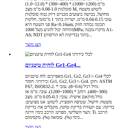
(1.0~12.0) * (300~400) * (1000~1200) מ"מ
סובלנות 0.08-1.0 מ"מ מצב M, ליטוש משטח
מחושל, כבישה ביצועים מכניים דיוק גבוה סובלנות
עובי 0.04-0.15 מ"מ, ישרות בתוך 1 מ"מ/מ', חלקות
פני השטח היא Ra<0.16um; תכונה גבוהה חוזק
מתיחה יכול להגיע מעל 1000MPa; מיקרו-מבנה A1-
A6; NDT (בדיקות לא הורסות) בתוך...
הצג מוצר
לוחית טיטניום Gr1-Gr4...
מאפיינים: לוח טיטניום Gr1, Gr2, Gr3 ו- Gr4 לכלי
כירורגי. חומר: Gr1, Gr2, Gr3 ו- Gr4. תקן: ASTM
F67, IS05832-2. גודל רגיל (0.6~8). עובי *
(300~400). רוחב * (1000~1200). עובי: מ"מ או
גודל מותאם אישית. עובי: 0.05-0.3 מ"מ. מצב
משטח: חישול. שטיפה חומצית, ליטוש: אנו מציעים:
בדיקה: עם תעודת בדיקת טחנה, מקבלים את בדיקת
הצד השלישי. מפרט: הרכב כימי: דרגה: Ti. הרכב
כימי (%). טומאה (%). מקסימום...
הצג מוצר