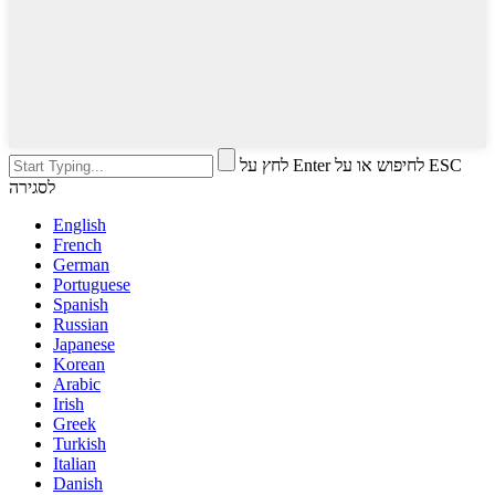
לחץ על Enter לחיפוש או על ESC
לסגירה
English
French
German
Portuguese
Spanish
Russian
Japanese
Korean
Arabic
Irish
Greek
Turkish
Italian
Danish