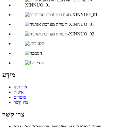
מֵידָע
אודותינו
אֵיכוּת
מוצרים
צרו קשר
צרו קשר
No.6, South Section, Fenghuang 6th Road, Zone