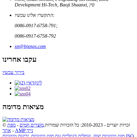
Development Hi-Tech, Baoji Shaanxi, סין
התקשרו אלינו עכשיו:
0086-0917-6758-791;
0086-0917-6758-792
xn@bjxngs.com
עקבו אחרינו
בירור עכשיו
מציאות מדומה
© זכויות יוצרים - 2010-2023: כל הזכויות שמורות.
מוצרים חמים
-
מפת
AMP נייד
-
אתר
מוט טיטניום יצוק
,
שתלים דנטליים עם מוט טיטניום
,
יריעת טיטניום ISO