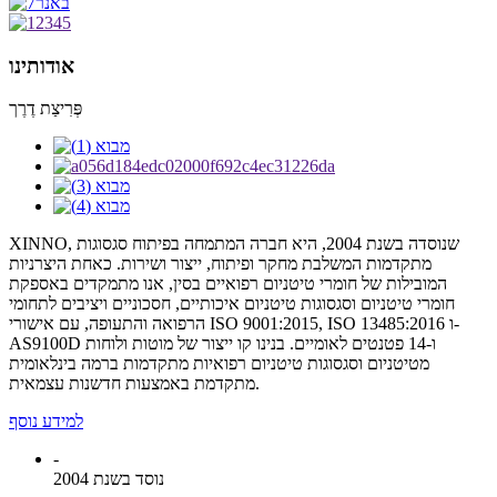
אודותינו
פְּרִיצַת דֶרֶך
XINNO, שנוסדה בשנת 2004, היא חברה המתמחה בפיתוח סגסוגות
מתקדמות המשלבת מחקר ופיתוח, ייצור ושירות. כאחת היצרניות
המובילות של חומרי טיטניום רפואיים בסין, אנו מתמקדים באספקת
חומרי טיטניום וסגסוגות טיטניום איכותיים, חסכוניים ויציבים לתחומי
הרפואה והתעופה, עם אישורי ISO 9001:2015, ISO 13485:2016 ו-
AS9100D ו-14 פטנטים לאומיים. בנינו קו ייצור של מוטות ולוחות
מטיטניום וסגסוגות טיטניום רפואיות מתקדמות ברמה בינלאומית
מתקדמת באמצעות חדשנות עצמאית.
למידע נוסף
-
נוסד בשנת 2004