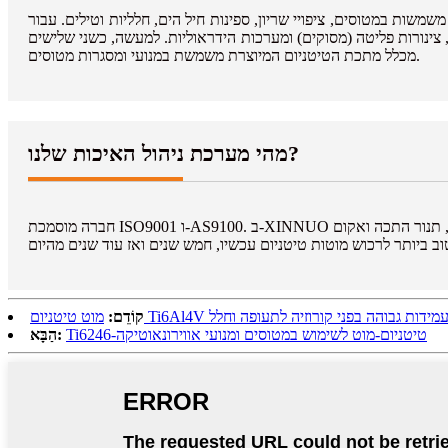
שמשות במטוסים, ציפויי שריון, ספינות חיל הים, חלליות וטילים. עבור
, צינורות פליטה (מסוקים) ומערכות הידראוליות. למעשה, כשני שלישים
מכלל מתכת הטיטניום המיוצרת משמשת במנועי ומסגרות מטוסים.
מהי מערכת ניהול האיכות שלנו?
חברה מוסמכת ISO9001 ו-AS9100. ב-XINNUO יש מלאי נרחב מסוגים שונים, תנור התכה ואקום ALD - ריתוך פלזמה בהתכה ואקום פי 3, גילוי פגמים. מוצרים עקביים, זמני אספקה ​​ומחירים תחרותיים כדי לעמוד
טניום Ti6Al4V עם עמידות גבוהה בפני קורוזיה לתעופה וחלל
קוֹדֵם:
Ti6246-טיטניום-מוט לשימוש במטוסים ומנועי אווירונאוטיקה
הַבָּא: