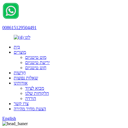
008615129504491
בַּיִת
מוצרים
מוט טיטניום
יריעת טיטניום
חוט טיטניום
חֲדָשׁוֹת
שאלות נפוצות
אודותינו
מבוא לציוד
הלקוחות שלנו
הורדה
צרו קשר
הצעת מחיר מהירה
English