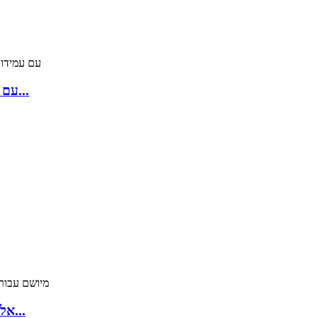
מוט טיטניום Ti6Al4V עם עמידות גבוהה בפני קורוזיה...
לוח סגסוגות טיטניום Gr5 Ti6Al4V אלי מיושם עבור...