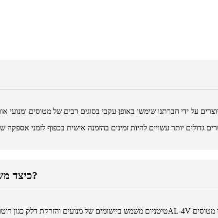
כיצד משתמשים בסגסוגות טיטניום בתחום התעופה והחלל?