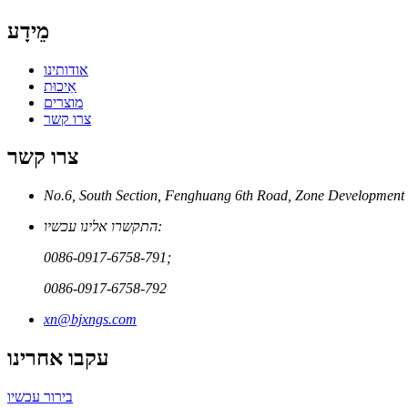
מֵידָע
אודותינו
אֵיכוּת
מוצרים
צרו קשר
צרו קשר
התקשרו אלינו עכשיו:
0086-0917-6758-791;
0086-0917-6758-792
xn@bjxngs.com
עקבו אחרינו
בירור עכשיו