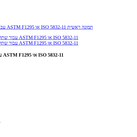
XINNUO מייצרת מוט טיטניום Ti-6Al-7Nb עבור שתלים כירורגיים בתקן ASTM F1295 או ISO 5832-11
מאפיינים: ביו-קומפטביליות טובה, זוו