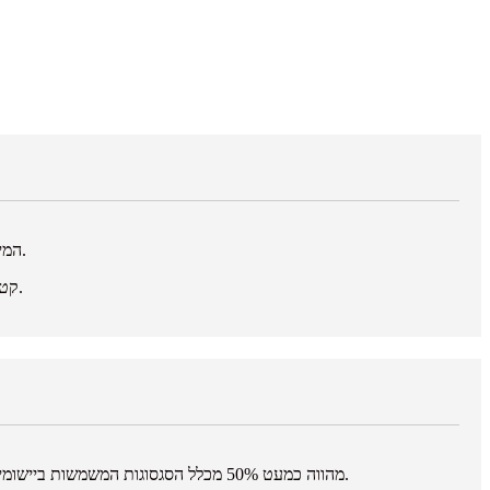
מוטות וחישולים מסגסוגות טיטניום יוקרתיות כגון Ti6Al4V המיוצרים על ידי חברתנו שימשו באופן עקבי בסוגים רבים של מטוסים ומנועי אווירונאוטיקה.
קטרים ​​גדולים יותר עשויים להיות זמינים בהזמנה אישית בכפוף לזמני אספקה ​​של המכבש. כשאתם צריכים לקנות מוט טיטניום, אנחנו המקור האידיאלי.
טיטניום משמש ביישומים של מנועים והזרקת דלק כגון רוטורים, להבי מדחס, רכיבי מערכת הידראולית ונאצלות. סגסוגת טיטניום 6AL-4V מהווה כמעט 50% מכלל הסגסוגות המשמשות ביישומי מטוסים.