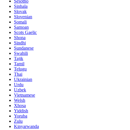
Sesotho
Sinhala
Slovak
Slovenian
Somali
Samoan
Scots Gaelic
Shona
Sindhi
Sundanese
Swahili
Tajik
Tamil
Telugu
Thai
Ukrainian
Urdu
Uzbek
Vietnamese
Welsh
Xhosa
Yiddish
Yoruba
Zulu
Kinyarwanda