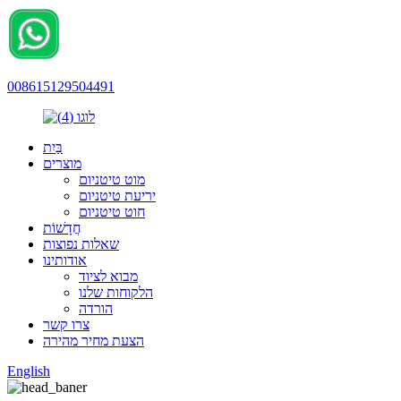
008615129504491
בַּיִת
מוצרים
מוט טיטניום
יריעת טיטניום
חוט טיטניום
חֲדָשׁוֹת
שאלות נפוצות
אודותינו
מבוא לציוד
הלקוחות שלנו
הורדה
צרו קשר
הצעת מחיר מהירה
English