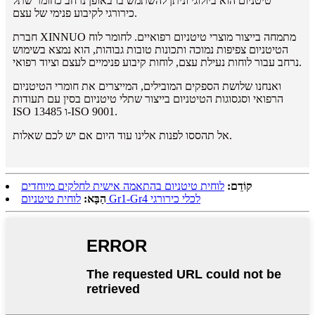
טיטניום הוא ביולוגי וניתן להשתמש בו באופן נרחב כחומר שתל
כירורגי לקיבוע פנימי של עצם.
חברת XINNUO מתמחה בייצור מוצרי טיטניום רפואיים. לחומר לוח
הטיטניום צפיפות נמוכה ותכונות טובות גבוהות, הוא נמצא בשימוש
נרחב עבור לוחות נעילת עצם, לוחות קיבוע פנימיים לעצם וציוד רפואי.
ואנחנו שלושת הספקים המובילים, המייצרים את חומרי הטיטניום
הרפואי וסגסוגות הטיטניום בייצור שתלי טיטניום בסין עם תעודות
ISO 13485 ו-ISO 9001.
אל תהססו לפנות אלינו עוד היום אם יש לכם שאלות.
קוֹדֵם:
לוחית טיטניום בהתאמה אישית לחלקים מיוחדים
לוחית טיטניום Gr1-Gr4 לכלי כירורגי
הַבָּא: